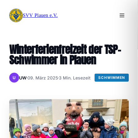
SVV Plauen e.V.
Winterferienfreizeit der TSP-
Schwimmer in Plauen
UW
09. März 2025
3 Min. Lesezeit
U
SCHWIMMEN