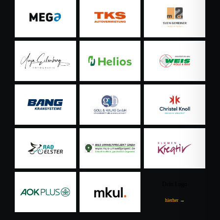
Dein Logo
hierher →