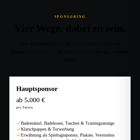
SPONSORING
Vier Wege, dabei zu sein.
Vom dauerhaften Platz im Sponsorenbereich bis zur
Hauptpartnerschaft — für jedes Unternehmen das passende
Paket.
Hauptsponsor
ab 5.000 €
pro Saison
Bademäntel, Badehosen, Taschen & Trainingsanzüge
Klatschpappen & Torwerbung
Erwähnung als Spieltagssponsor, Plakate, Vereinsbus