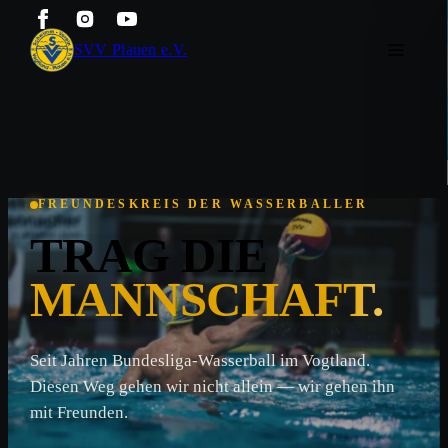
SVV Plauen e.V.
FREUNDESKREIS DER WASSERBALLER
TRAG DIE
MANNSCHAFT.
Seit Jahren Bundesliga-Wasserball im Vogtland.
Diesen Weg gehen wir nicht allein — wir gehen ihn
mit Freunden.