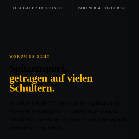
ZUSCHAUER IM SCHNITT
PARTNER & FÖRDERER
WORUM ES GEHT
Spitzensport,
getragen auf vielen
Schultern.
Seit Jahren hält der SVV die Fahne des Vogtlands in der
Wasserball-Bundesliga hoch — gegen Gegner aus ganz
Deutschland, jede Woche aufs Neue. Das ist Spitzensport aus
der Region, für die Region.