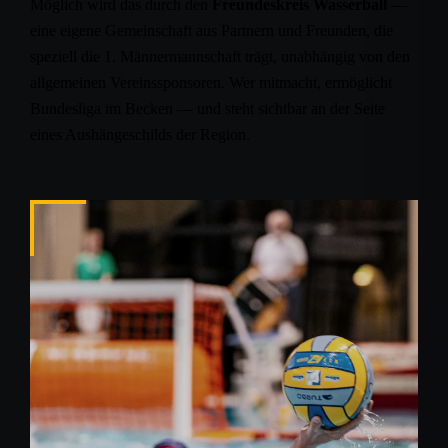
Möglich wird das durch den
Freundeskreis Wasserball
—
eine eigene Gemeinschaft aus Partnern und Freunden, die
speziell die 1. Männermannschaft trägt, unabhängig von den
allgemeinen Vereinssponsoren. Wer mitmacht, ermöglicht
Bundesliga im Becken — und steht sichtbar an der Seite
eines Aushängeschilds der Region.