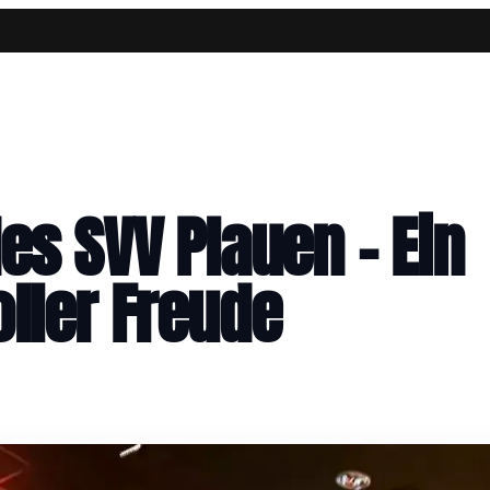
es SVV Plauen – Ein
ller Freude