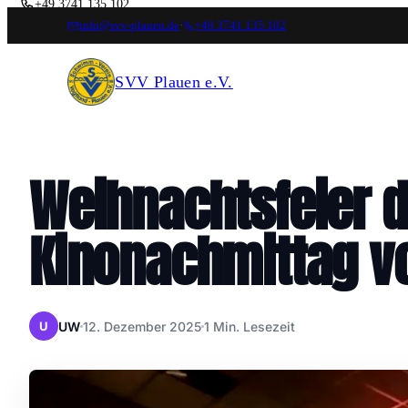
+49 3741 135 102
info@svv-plauen.de
·
+49 3741 135 102
FOLGT UNS
SVV Plauen e.V.
Weihnachtsfeier d
Kinonachmittag vo
UW
12. Dezember 2025
1 Min. Lesezeit
U