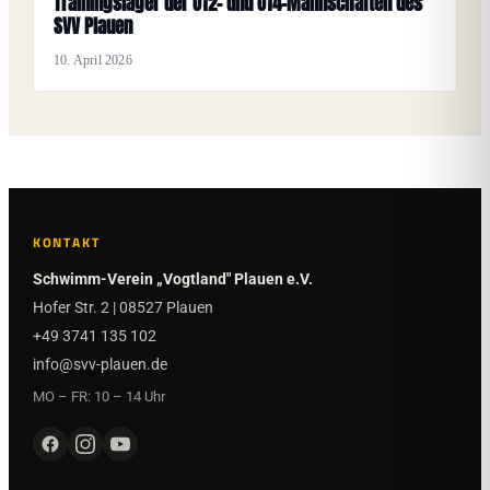
Trainingslager der U12- und U14-Mannschaften des
SVV Plauen
10. April 2026
KONTAKT
Schwimm-Verein „Vogtland" Plauen e.V.
Hofer Str. 2 | 08527 Plauen
+49 3741 135 102
info@svv-plauen.de
MO – FR: 10 – 14 Uhr