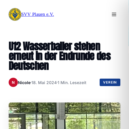
SVV Plauen e.V.
U12 Wasserballer stehen
erneut in der Endrunde des
Deutschen
Nicole
18. Mai 2024
1 Min. Lesezeit
N
VEREIN