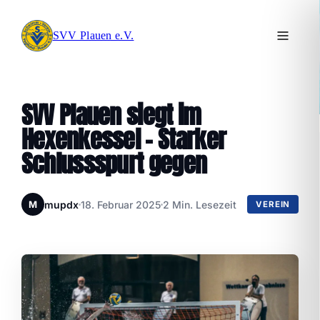
SVV Plauen e.V.
SVV Plauen siegt im
Hexenkessel – Starker
Schlussspurt gegen
mupdx
18. Februar 2025
2 Min. Lesezeit
M
VEREIN