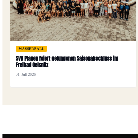
WASSERBALL
SVV Plauen feiert gelungenen Saisonabschluss im
Freibad Oelsnitz
01. Juli 2026