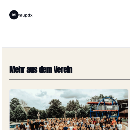
mupdx
M
Mehr aus dem Verein