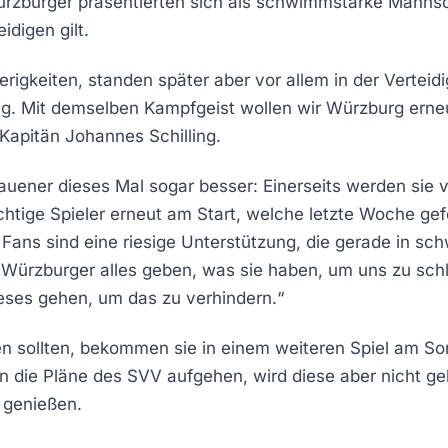
rzburger präsentierten sich als schwimmstarke Mannsc
eidigen gilt.
erigkeiten, standen später aber vor allem in der Verteid
ig. Mit demselben Kampfgeist wollen wir Würzburg ern
t Kapitän Johannes Schilling.
auener dieses Mal sogar besser: Einerseits werden sie 
ichtige Spieler erneut am Start, welche letzte Woche gef
ie Fans sind eine riesige Unterstützung, die gerade in 
e Würzburger alles geben, was sie haben, um uns zu sc
ieses gehen, um das zu verhindern.“
ren sollten, bekommen sie in einem weiteren Spiel am So
 die Pläne des SVV aufgehen, wird diese aber nicht ge
 genießen.