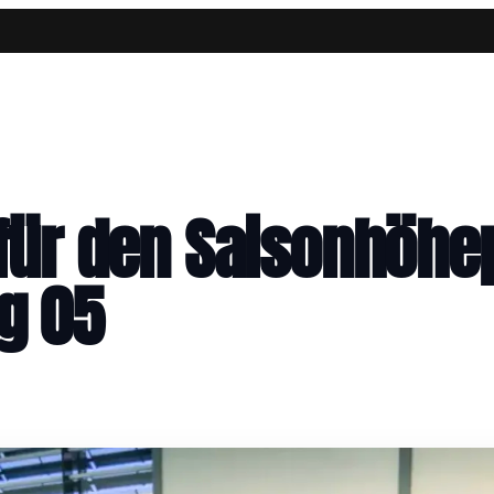
 für den Saisonhöhe
g 05