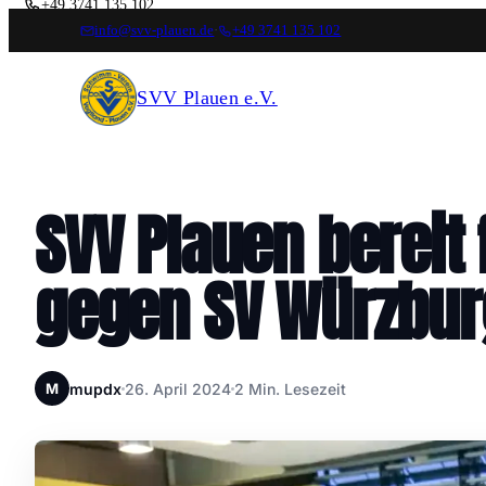
+49 3741 135 102
info@svv-plauen.de
·
+49 3741 135 102
FOLGT UNS
SVV Plauen e.V.
SVV Plauen bereit
gegen SV Würzbur
mupdx
26. April 2024
2 Min. Lesezeit
M