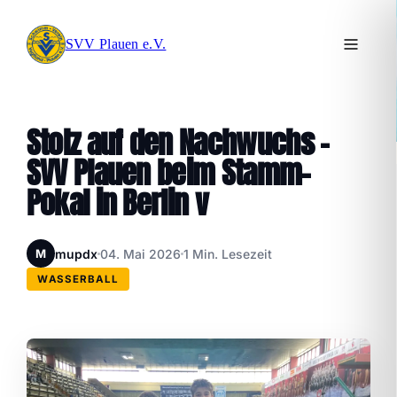
SVV Plauen e.V.
Stolz auf den Nachwuchs –
SVV Plauen beim Stamm-
Pokal in Berlin v
mupdx
04. Mai 2026
1 Min. Lesezeit
M
WASSERBALL