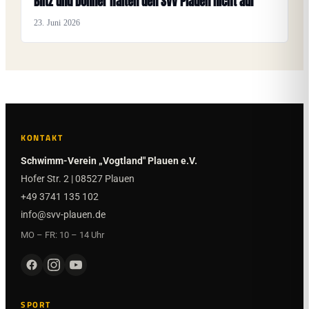
Blitz und Donner halten den SVV Plauen nicht auf
23. Juni 2026
KONTAKT
Schwimm-Verein „Vogtland" Plauen e.V.
Hofer Str. 2 | 08527 Plauen
+49 3741 135 102
info@svv-plauen.de
MO – FR: 10 – 14 Uhr
SPORT