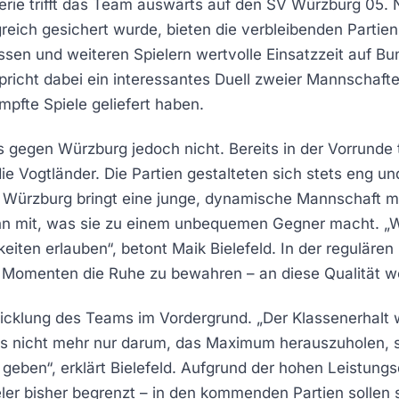
Serie trifft das Team auswärts auf den SV Würzburg 05
ich gesichert wurde, bieten die verbleibenden Partien 
assen und weiteren Spielern wertvolle Einsatzzeit auf B
icht dabei ein interessantes Duell zweier Mannschaften,
pfte Spiele geliefert haben.
s gegen Würzburg jedoch nicht. Bereits in der Vorrunde
die Vogtländer. Die Partien gestalteten sich stets eng u
 Würzburg bringt eine junge, dynamische Mannschaft mi
n mit, was sie zu einem unbequemen Gegner macht. „Wi
eiten erlauben“, betont Maik Bielefeld. In der regulären
n Momenten die Ruhe zu bewahren – an diese Qualität 
wicklung des Teams im Vordergrund. „Der Klassenerhalt 
 es nicht mehr nur darum, das Maximum herauszuholen, 
geben“, erklärt Bielefeld. Aufgrund der hohen Leistungs
ler bisher begrenzt – in den kommenden Partien sollen 