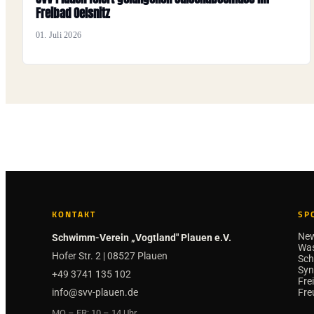
Freibad Oelsnitz
01. Juli 2026
KONTAKT
SP
Ne
Schwimm-Verein „Vogtland" Plauen e.V.
Was
Hofer Str. 2 | 08527 Plauen
Sc
Sy
+49 3741 135 102
Fre
info@svv-plauen.de
Fre
MO – FR: 10 – 14 Uhr