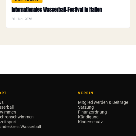
WASSERBALL
Internationales Wasserball-Festival in Italien
30. Juni 2026
ORT
VEREIN
ws
Mitglied werden & Beiträge
serball
Satzung
hwimmen
Finanzordnung
nchronschwimmen
Kündigung
izeitsport
Kinderschutz
undeskreis Wasserball