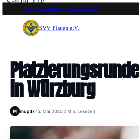
+49 3741 135 102
info@svv-plauen.de
·
+49 3741 135 102
FOLGT UNS
SVV Plauen e.V.
Platzierungsrunde 
in Würzburg
mupdx
15. Mai 2025
2 Min. Lesezeit
M