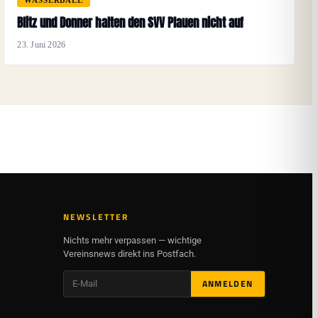
WASSERBALL
Blitz und Donner halten den SVV Plauen nicht auf
23. Juni 2026
NEWSLETTER
Nichts mehr verpassen — wichtige
Vereinsnews direkt ins Postfach.
ANMELDEN