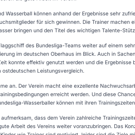
 Wasserball können anhand der Ergebnisse sehr zufried
hsmitglieder für sich gewinnen. Die Trainer machen e
asser bringen und den Titel des wichtigen Talente-Stüt
 Flaggschiff des Bundesliga-Teams weiter auf einem seh
atzierung im deutschen Oberhaus im Blick. Auch in Sac
eit konnte effektiv genutzt werden und die Ergebniss
m ostdeutschen Leistungsvergleich.
eme an. Der Verein macht eine exzellente Nachwuchsarbe
Trainingsbedingungen erreicht werden. Und diese Chanc
ndesliga-Wasserballer können mit ihren Trainingszeiten 
f aufmerksam, dass dem Verein zahlreiche Trainingszeit
 gute Arbeit des Vereins weiter voranzubringen. Das Kon
inder wie Trainer sind motiviert, leider sind die Ziele