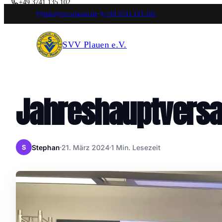
+49 3741 135 102
info@svv-plauen.de
·
+49 3741 135 102
FOLGT UNS
SVV Plauen e.V.
Jahreshauptvers
Stephan
21. März 2024
1 Min. Lesezeit
S