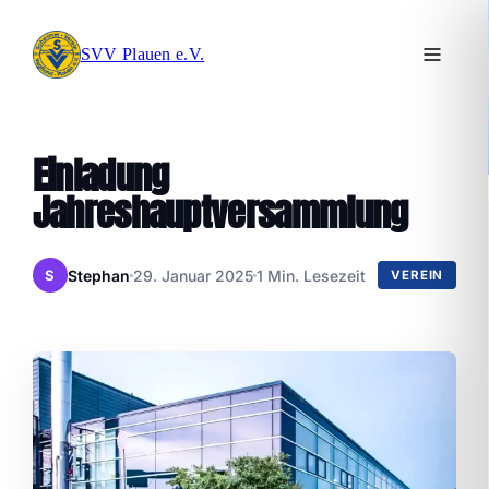
SVV Plauen e.V.
Einladung
Jahreshauptversammlung
Stephan
29. Januar 2025
1 Min. Lesezeit
S
VEREIN