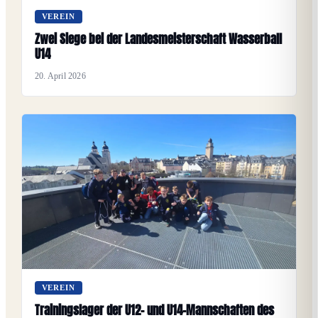
VEREIN
Zwei Siege bei der Landesmeisterschaft Wasserball
U14
20. April 2026
VEREIN
Trainingslager der U12- und U14-Mannschaften des