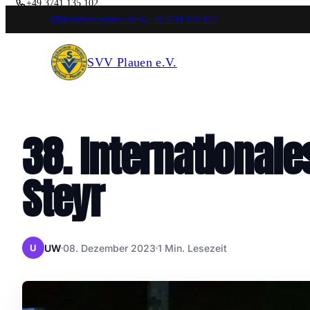
+49 3741 135 102
info@svv-plauen.de
·
+49 3741 135 102
FOLGT UNS
SVV Plauen e.V.
38. Internationa
Steyr
UW
08. Dezember 2023
1 Min. Lesezeit
U