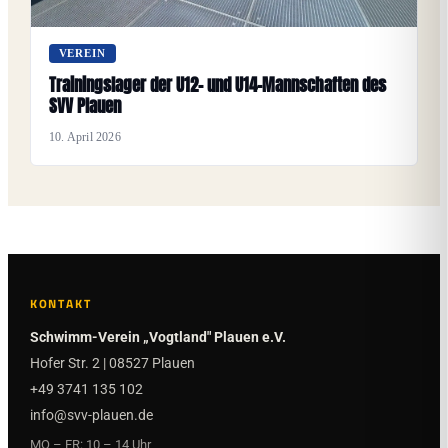
VEREIN
Trainingslager der U12- und U14-Mannschaften des
SVV Plauen
10. April 2026
KONTAKT
Schwimm-Verein „Vogtland" Plauen e.V.
Hofer Str. 2 | 08527 Plauen
+49 3741 135 102
info@svv-plauen.de
MO – FR: 10 – 14 Uhr